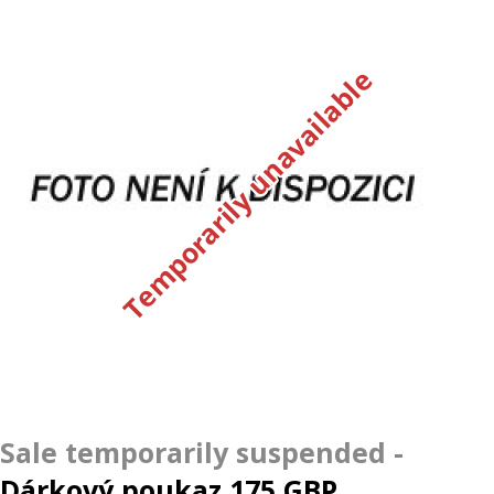
Temporarily unavailable
Dárkový poukaz 175 GBP