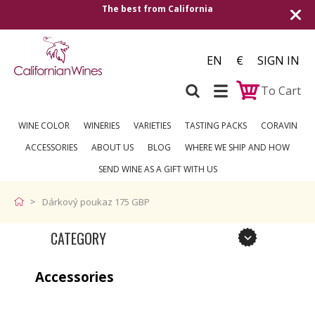
The best from California
EN
€
SIGN IN
To Cart
WINE COLOR
WINERIES
VARIETIES
TASTING PACKS
CORAVIN
ACCESSORIES
ABOUT US
BLOG
WHERE WE SHIP AND HOW
SEND WINE AS A GIFT WITH US
Dárkový poukaz 175 GBP
CATEGORY
Accessories