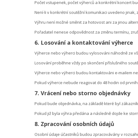
Počet vstupenek, počet výherců a konkrétní koncert b
Není-li v konkrétní soutěžní komunikaci uvedeno jinak,
Výhru není možné směnit za hotovost ani za jinou alte
Pořadatel nenese odpovědnost za změnu termínu, zruš
6. Losování a kontaktování výherce
Výherce nebo výherci budou vylosováni náhodně ze vše
Losování proběhne vždy po skončení příslušného soutě
Výherce nebo výherci budou kontaktováni e-mailem ne
Pokud výherce nebude reagovat do 48 hodin od prvního
7. Vrácení nebo storno objednávky
Pokud bude objednávka, na základě které byl zákazník
Pokud již byla výhra předána a následně dojde ke stor
8. Zpracování osobních údajů
Osobní údaje účastníků budou zpracovávány v rozsahu 