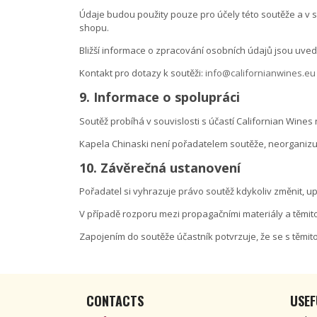
Údaje budou použity pouze pro účely této soutěže a v
shopu.
Bližší informace o zpracování osobních údajů jsou uve
Kontakt pro dotazy k soutěži:
info@californianwines.eu
9. Informace o spolupráci
Soutěž probíhá v souvislosti s účastí Californian Wine
Kapela Chinaski není pořadatelem soutěže, neorganizuje
10. Závěrečná ustanovení
Pořadatel si vyhrazuje právo soutěž kdykoliv změnit, upra
V případě rozporu mezi propagačními materiály a těmito 
Zapojením do soutěže účastník potvrzuje, že se s těmito
CONTACTS
USEF