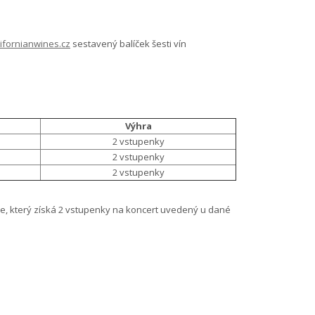
ifornianwines.cz
sestavený balíček šesti vín
Výhra
2 vstupenky
2 vstupenky
2 vstupenky
e, který získá 2 vstupenky na koncert uvedený u dané