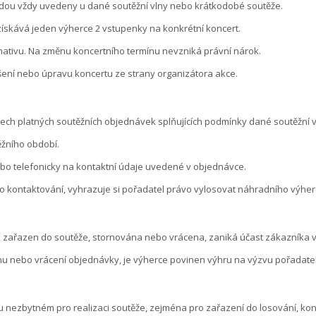
udou vždy uvedeny u dané soutěžní vlny nebo krátkodobé soutěže.
 získává jeden výherce 2 vstupenky na konkrétní koncert.
rnativu. Na změnu koncertního termínu nevzniká právní nárok.
ení nebo úpravu koncertu ze strany organizátora akce.
ch platných soutěžních objednávek splňujících podmínky dané soutěžní 
žního období.
bo telefonicky na kontaktní údaje uvedené v objednávce.
 kontaktování, vyhrazuje si pořadatel právo vylosovat náhradního výher
 zařazen do soutěže, stornována nebo vrácena, zaniká účast zákazníka v 
nu nebo vrácení objednávky, je výherce povinen výhru na výzvu pořadatel
nezbytném pro realizaci soutěže, zejména pro zařazení do losování, kon