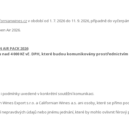
fornianwines.cz
v období od 1. 7. 2026 do 11. 9. 2026, případně do vyčerp
en Air 2026.
 AIR PACK 2026
u nad 4 000 Kč vč. DPH, které budou komunikovány prostřednictvím
 i podmínky uvedené v konkrétní soutěžní komunikaci.
ines Export s.r.o. a Californian Wines a.s. ani osoby, které se přímo podí
 nepravdivých údajů nebo jinému jednání, které by mohlo ovlivnit férový