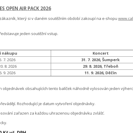
S OPEN AIR PACK 2026
 zákazník, který si v daném soutěžním období zakoupí na e-shopu
www.cal
edstavuje jeden soutěžní vstup.
í nákupu
Koncert
25. 7. 2026
31. 7. 2026, Šumperk
20. 8. 2026
29. 8. 2026, Třeboň
 6. 9. 2026
11. 9. 2026, Děčín
ch objednávek obsahujících tento balíček náhodně vylosován jeden výherc
řevádějí. Rozhodující je datum vytvoření objednávky.
osování zařazen za každou uhrazenou objednávku zvlášť.
cky.
 Kč vč. DPH