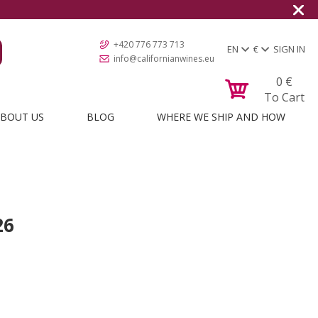
+420 776 773 713
EN
€
SIGN IN
info@californianwines.eu
0
€
To Cart
BOUT US
BLOG
WHERE WE SHIP AND HOW
26