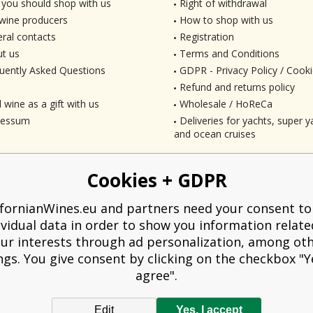
you should shop with us
Right of withdrawal
wine producers
How to shop with us
ral contacts
Registration
t us
Terms and Conditions
uently Asked Questions
GDPR - Privacy Policy / Cooki
Refund and returns policy
 wine as a gift with us
Wholesale / HoReCa
ressum
Deliveries for yachts, super ya
and ocean cruises
Cookies + GDPR
ifornianWines.eu and partners need your consent to
ividual data in order to show you information relate
ur interests through ad personalization, among ot
ngs. You give consent by clicking on the checkbox "Ye
agree".
Edit
Yes, I accept