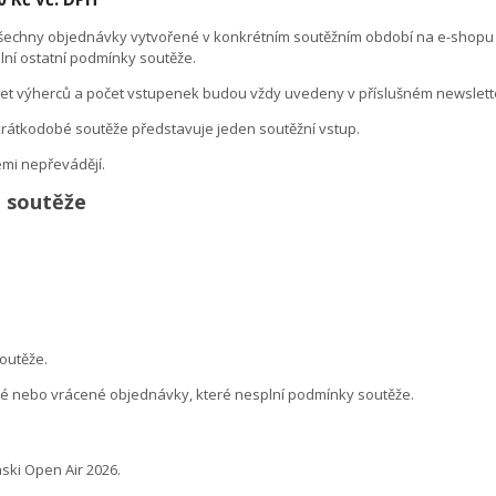
šechny objednávky vytvořené v konkrétním soutěžním období na e-shop
ní ostatní podmínky soutěže.
očet výherců a počet vstupenek budou vždy uvedeny v příslušném newslett
rátkodobé soutěže představuje jeden soutěžní vstup.
mi nepřevádějí.
o soutěže
outěže.
 nebo vrácené objednávky, které nesplní podmínky soutěže.
ski Open Air 2026.