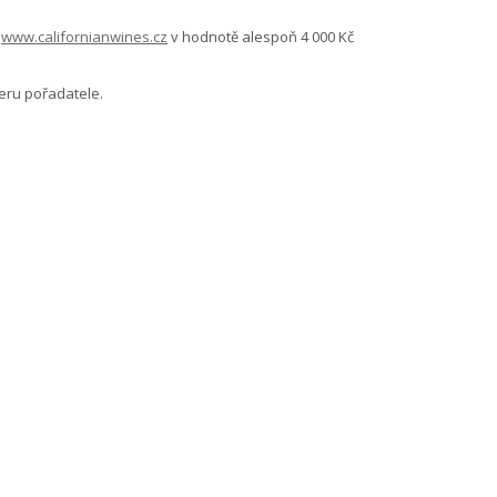
u
www.californianwines.cz
v hodnotě alespoň 4 000 Kč
eru pořadatele.