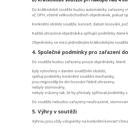
Do krátkodobé soutěže budou automaticky zařazeny v
vč. DPH, včetně velkoobchodních objednávek, pokud spl
Konkrétní období soutěže, koncert, datum losování, p
Každá uhrazená objednávka splňující podmínky dané k
Objednávky se mezi jednotlivými krátkodobými soutěže
4. Společné podmínky pro zařazení d
Do soutěže budou zařazeny pouze objednávky, které:
byly vytvořeny v daném soutěžním období,
splňují podmínky konkrétní soutěžní mechaniky,
jsou nejpozději ke dni losování řádně uhrazeny,
nebyly stornovány,
nebyly vráceny tak, že by přestaly splňovat podmínky s
Do soutěže nebudou zařazeny neuhrazené, stornované
5. Výhry v soutěži
Výhrou jsou vždy vstupenky na konkrétní koncert China