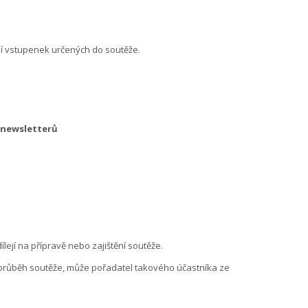
ání vstupenek určených do soutěže.
 newsletterů
lejí na přípravě nebo zajištění soutěže.
 průběh soutěže, může pořadatel takového účastníka ze