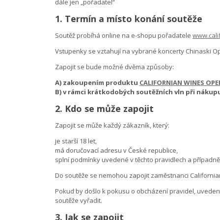
dále jen „pořadatel“
1. Termín a místo konání soutěže
Soutěž probíhá online na e-shopu pořadatele
www.cali
Vstupenky se vztahují na vybrané koncerty Chinaski Op
Zapojit se bude možné dvěma způsoby:
A) zakoupením produktu
CALIFORNIAN WINES OPEN
B) v rámci krátkodobých soutěžních vln při nákup
2. Kdo se může zapojit
Zapojit se může každý zákazník, který:
je starší 18 let,
má doručovací adresu v České republice,
splní podmínky uvedené v těchto pravidlech a případně
Do soutěže se nemohou zapojit zaměstnanci Californian W
Pokud by došlo k pokusu o obcházení pravidel, uvedení
soutěže vyřadit.
3. Jak se zapojit