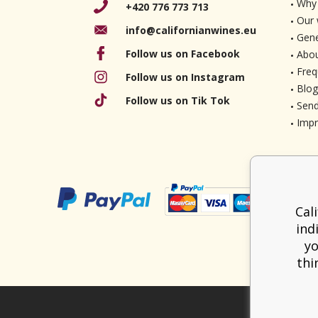
Why 
+420 776 773 713
Our 
info@californianwines.eu
Gene
Follow us on Facebook
Abou
Freq
Follow us on Instagram
Blog
Follow us on Tik Tok
Send
Imp
Cal
ind
yo
thi