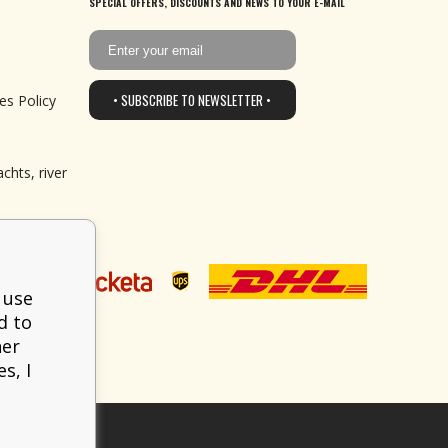
SPECIAL OFFERS, DISCOUNTS AND NEWS TO YOUR E-MAIL
• SUBSCRIBE TO NEWSLETTER •
es Policy
chts, river
 use
d to
her
s, I