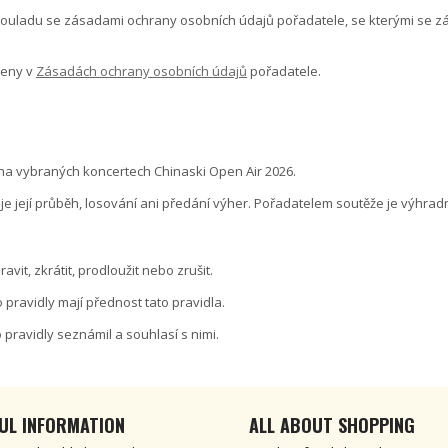
 souladu se zásadami ochrany osobních údajů pořadatele, se kterými se z
deny v
Zásadách ochrany osobních údajů
pořadatele.
s na vybraných koncertech Chinaski Open Air 2026.
 její průběh, losování ani předání výher. Pořadatelem soutěže je výhradn
vit, zkrátit, prodloužit nebo zrušit.
pravidly mají přednost tato pravidla.
 pravidly seznámil a souhlasí s nimi.
UL INFORMATION
ALL ABOUT SHOPPING