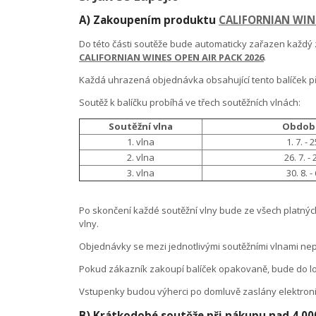
A) Zakoupením produktu
CALIFORNIAN WINE
Do této části soutěže bude automaticky zařazen každý
CALIFORNIAN WINES OPEN AIR PACK 2026
.
Každá uhrazená objednávka obsahující tento balíček př
Soutěž k balíčku probíhá ve třech soutěžních vlnách:
Soutěžní vlna
Obdob
1. vlna
1. 7. - 
2. vlna
26. 7. - 
3. vlna
30. 8. -
Po skončení každé soutěžní vlny bude ze všech platný
vlny.
Objednávky se mezi jednotlivými soutěžními vlnami nep
Pokud zákazník zakoupí balíček opakovaně, bude do l
Vstupenky budou výherci po domluvě zaslány elektroni
B) Krátkodobé soutěže při nákupu nad 4 000